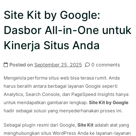
Site Kit by Google:
Dasbor All-in-One untuk
Kinerja Situs Anda
Posted on
September 25, 2025
0 comments
Mengelola performa situs web bisa terasa rumit. Anda
harus beralih antara berbagai layanan Google seperti
Analytics, Search Console, dan PageSpeed Insights hanya
untuk mendapatkan gambaran lengkap.
Site Kit by Google
hadir sebagai solusi yang menyederhanakan proses ini.
Sebagai plugin resmi dari Google,
Site Kit
adalah alat yang
menghubungkan situs WordPress Anda ke layanan-layanan