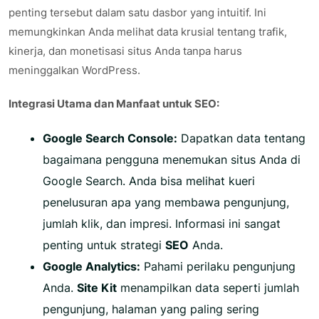
penting tersebut dalam satu dasbor yang intuitif. Ini
memungkinkan Anda melihat data krusial tentang trafik,
kinerja, dan monetisasi situs Anda tanpa harus
meninggalkan WordPress.
Integrasi Utama dan Manfaat untuk SEO:
Google Search Console:
Dapatkan data tentang
bagaimana pengguna menemukan situs Anda di
Google Search. Anda bisa melihat kueri
penelusuran apa yang membawa pengunjung,
jumlah klik, dan impresi. Informasi ini sangat
penting untuk strategi
SEO
Anda.
Google Analytics:
Pahami perilaku pengunjung
Anda.
Site Kit
menampilkan data seperti jumlah
pengunjung, halaman yang paling sering