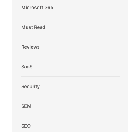
Microsoft 365
Must Read
Reviews
SaaS
Security
SEM
SEO