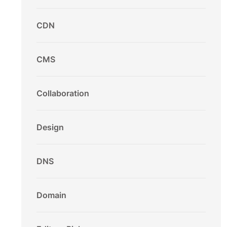
CDN
CMS
Collaboration
Design
DNS
Domain