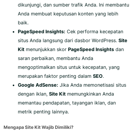
dikunjungi, dan sumber trafik Anda. Ini membantu
Anda membuat keputusan konten yang lebih
baik.
PageSpeed Insights:
Cek performa kecepatan
situs Anda langsung dari dasbor WordPress.
Site
Kit
menunjukkan skor
PageSpeed Insights
dan
saran perbaikan, membantu Anda
mengoptimalkan situs untuk kecepatan, yang
merupakan faktor penting dalam
SEO
.
Google AdSense:
Jika Anda memonetisasi situs
dengan iklan,
Site Kit
memungkinkan Anda
memantau pendapatan, tayangan iklan, dan
metrik penting lainnya.
Mengapa Site Kit Wajib Dimiliki?