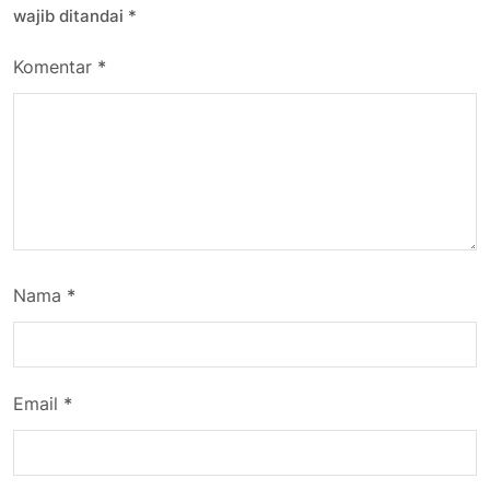
wajib ditandai
*
Komentar
*
Nama
*
Email
*