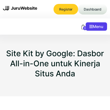
Skip
to
Register
Dashboard
content
Menu
0
Site Kit by Google: Dasbor
All-in-One untuk Kinerja
Situs Anda