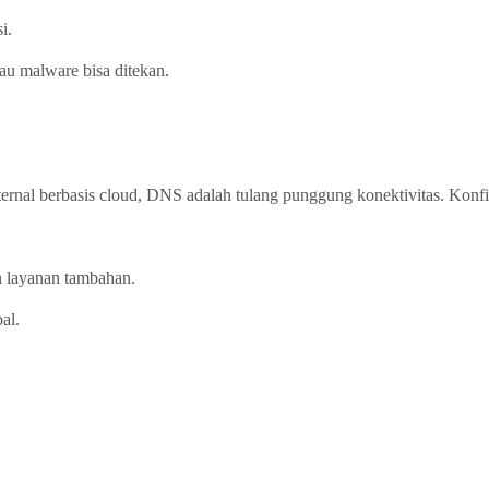
i.
tau malware bisa ditekan.
nternal berbasis cloud, DNS adalah tulang punggung konektivitas. Kon
 layanan tambahan.
al.