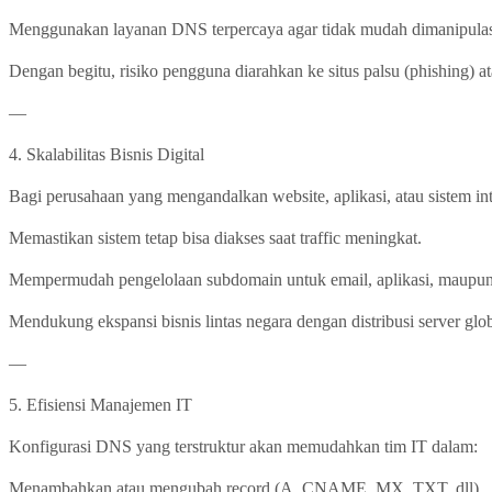
Menggunakan layanan DNS terpercaya agar tidak mudah dimanipulas
Dengan begitu, risiko pengguna diarahkan ke situs palsu (phishing) a
—
4. Skalabilitas Bisnis Digital
Bagi perusahaan yang mengandalkan website, aplikasi, atau sistem i
Memastikan sistem tetap bisa diakses saat traffic meningkat.
Mempermudah pengelolaan subdomain untuk email, aplikasi, maupun
Mendukung ekspansi bisnis lintas negara dengan distribusi server glob
—
5. Efisiensi Manajemen IT
Konfigurasi DNS yang terstruktur akan memudahkan tim IT dalam:
Menambahkan atau mengubah record (A, CNAME, MX, TXT, dll).